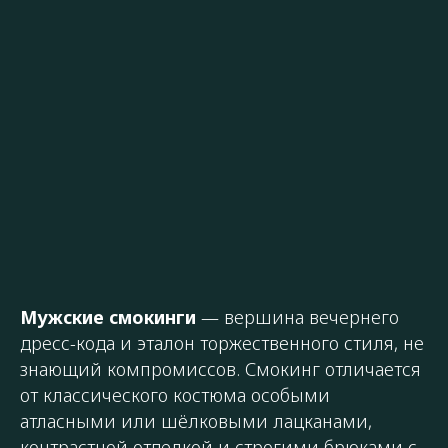
Мужские смокинги
— вершина вечернего
дресс-кода и эталон торжественного стиля, не
знающий компромиссов. Смокинг отличается
от классического костюма особыми
атласными или шёлковыми лацканами,
контрастной отделкой и строгими брюками с