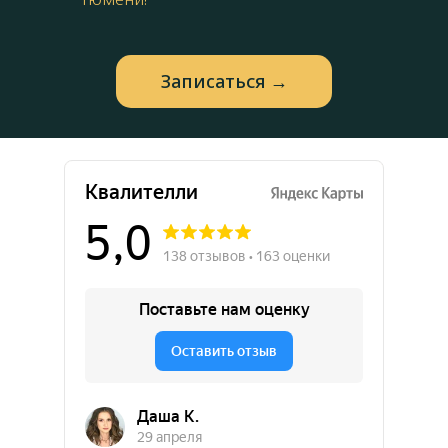
Запиcаться →