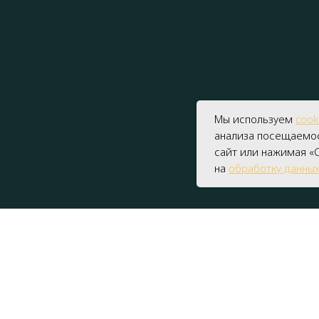
Мы используем
cook
анализа посещаемос
сайт или нажимая «С
на
обработку данны