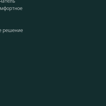
учатель
омфортное
е решение