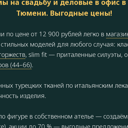
ы на свадьбу и деловые в офис в
Тюмени. Выгодные цены!
 по цене от 12 900 рублей легко в
магазин
стильных моделей для любого случая: кла
торжеств
, slim fit — приталенные силуэты
ов (44–66)
.
нных турецких тканей по итальянским лек
чность изделия.
о фигуре в собственном ателье — создаём
айте), акции до 70 % — выгодные предложе