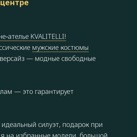
 центре
е‑ателье KVALITELLI!
ссические
мужские костюмы
, оверсайз — модные свободные
алам — это гарантирует
 идеальный силуэт, подарок при
ния на избранные модели, большой