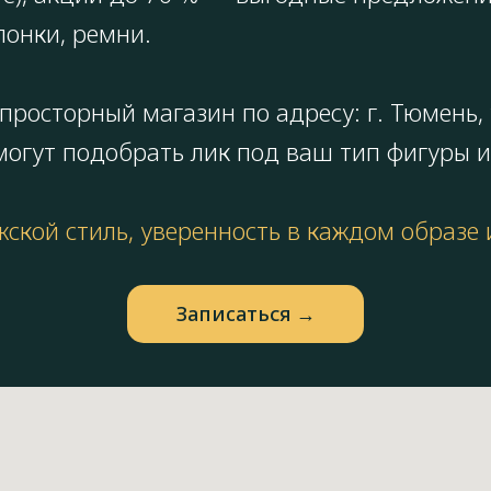
понки, ремни.
росторный магазин по адресу: г. Тюмень, у
огут подобрать лик под ваш тип фигуры и
жской стиль, уверенность в каждом образе
Запиcаться →