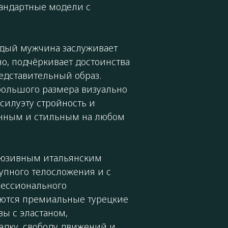
тандартные модели с
аждый мужчина заслуживает
о, подчёркивает достоинства
едставительный образ.
ольшого размера визуально
силуэту стройность и
ченным и стильным на любом
клюзивным итальянским
упного телосложения и с
ессионального
уются премиальные турецкие
ы с эластаном,
дку, свободу движений и