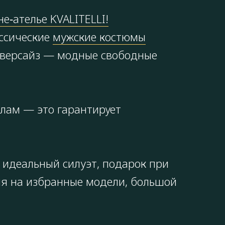
е‑ателье KVALITELLI!
ссические
мужские костюмы
, оверсайз — модные свободные
алам — это гарантирует
 идеальный силуэт, подарок при
ния на избранные модели, большой