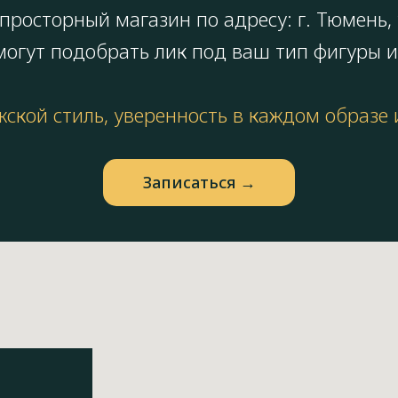
росторный магазин по адресу: г. Тюмень, у
огут подобрать лик под ваш тип фигуры и
жской стиль, уверенность в каждом образе
Запиcаться →