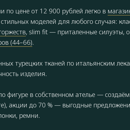
 по цене от 12 900 рублей легко в
магазин
стильных моделей для любого случая: кла
торжеств
, slim fit — приталенные силуэты
ов (44–66)
.
нных турецких тканей по итальянским лек
чность изделия.
о фигуре в собственном ателье — создаём
айте), акции до 70 % — выгодные предложе
понки, ремни.