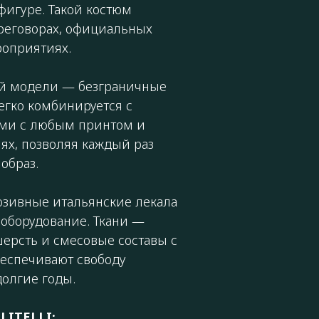
 фигуре. Такой костюм
реговорах, официальных
роприятиях.
ой модели — безграничные
егко комбинируется с
ами с любым принтом и
ях, позволяя каждый раз
образ.
юзивные итальянские лекала
оборудование. Ткани —
ерсть и смесовые составы с
беспечивают свободу
олгие годы.
LITELLI: