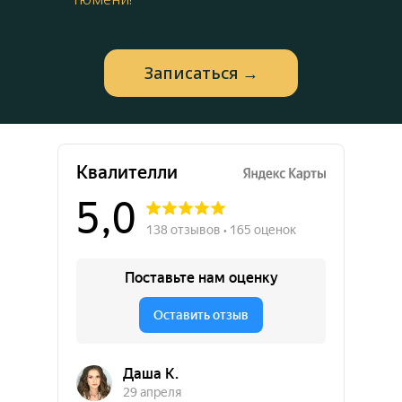
Запиcаться →