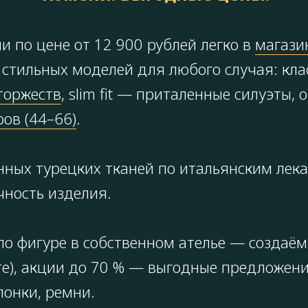
 по цене от 12 900 рублей легко в
магазин
стильных моделей для любого случая: кла
торжеств
, slim fit — приталенные силуэты
ов (44–66)
.
нных турецких тканей по итальянским лек
чность изделия.
о фигуре в собственном ателье — создаём
айте), акции до 70 % — выгодные предложе
понки, ремни.