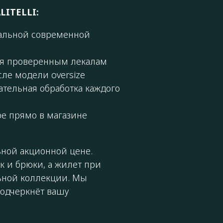
LITELLI:
уальной современной
ря проверенным лекалам
сле модели oversize
ательная обработка каждого
ре прямо в магазине
ной акционной цене.
 и брюки, а жилет при
ьной коллекции. Мы
подчеркнёт вашу