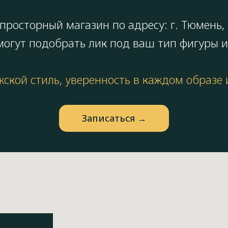
росторный магазин по адресу: г. Тюмень, у
огут подобрать лик под ваш тип фигуры и
жской стиль, уверенность в каждом образе
Запиcаться →