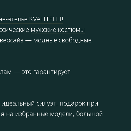
е‑ателье KVALITELLI!
ссические
мужские костюмы
, оверсайз — модные свободные
алам — это гарантирует
 идеальный силуэт, подарок при
ния на избранные модели, большой