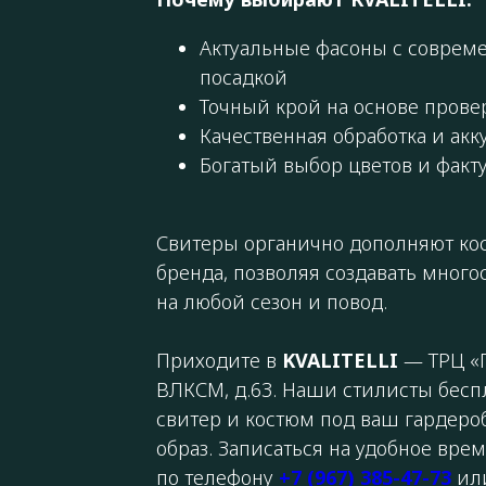
Актуальные фасоны с соврем
посадкой
Точный крой на основе прове
Качественная обработка и ак
Богатый выбор цветов и факт
Свитеры органично дополняют ко
бренда, позволяя создавать мног
на любой сезон и повод.
Приходите в
KVALITELLI
— ТРЦ «П
ВЛКСМ, д.63. Наши стилисты бесп
свитер и костюм под ваш гардеро
образ. Записаться на удобное вре
по телефону
+7 (967) 385-47-73
или