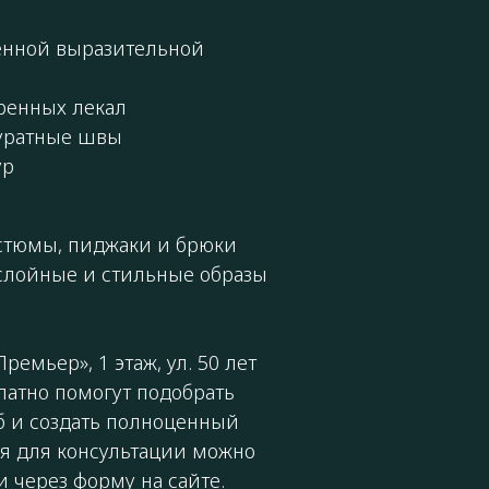
енной выразительной
ренных лекал
куратные швы
ур
стюмы, пиджаки и брюки
ослойные и стильные образы
ремьер», 1 этаж, ул. 50 лет
латно помогут подобрать
б и создать полноценный
мя для консультации можно
 через форму на сайте.