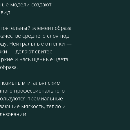
мные модели создают
вид.
стоятельный элемент образа
качестве среднего слоя под
оду. Нейтральные оттенки —
аки — делают свитер
яркие и насыщенные цвета
образа.
склюзивным итальянским
нного профессионального
спользуются премиальные
вающие мягкость, тепло и
льзовании.