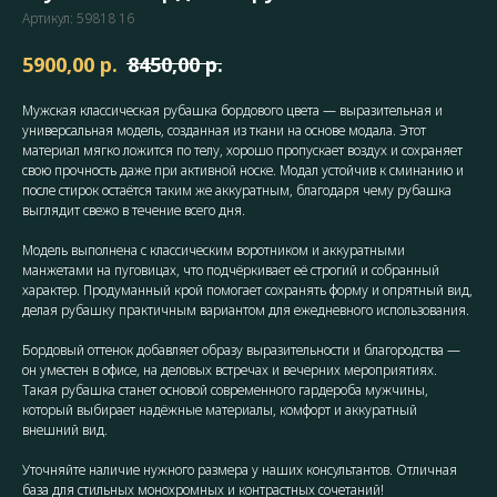
Артикул:
59818 16
р.
р.
5900,00
8450,00
Мужская классическая рубашка бордового цвета — выразительная и
универсальная модель, созданная из ткани на основе модала. Этот
материал мягко ложится по телу, хорошо пропускает воздух и сохраняет
свою прочность даже при активной носке. Модал устойчив к сминанию и
после стирок остаётся таким же аккуратным, благодаря чему рубашка
выглядит свежо в течение всего дня.
Модель выполнена с классическим воротником и аккуратными
манжетами на пуговицах, что подчёркивает её строгий и собранный
характер. Продуманный крой помогает сохранять форму и опрятный вид,
делая рубашку практичным вариантом для ежедневного использования.
Бордовый оттенок добавляет образу выразительности и благородства —
он уместен в офисе, на деловых встречах и вечерних мероприятиях.
Такая рубашка станет основой современного гардероба мужчины,
который выбирает надёжные материалы, комфорт и аккуратный
внешний вид.
Уточняйте наличие нужного размера у наших консультантов. Отличная
база для стильных монохромных и контрастных сочетаний!