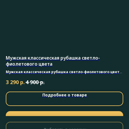
Мужская классическая рубашка светло-
Му
фиолетового цвета
Бел
Мужская классическая рубашка светло-фиолетового цвета
3 
-
элегантная и универсальная рубашка, выполненная из ткани на основе
р.
р.
3 290
4 900
модала
Подробнее о товаре