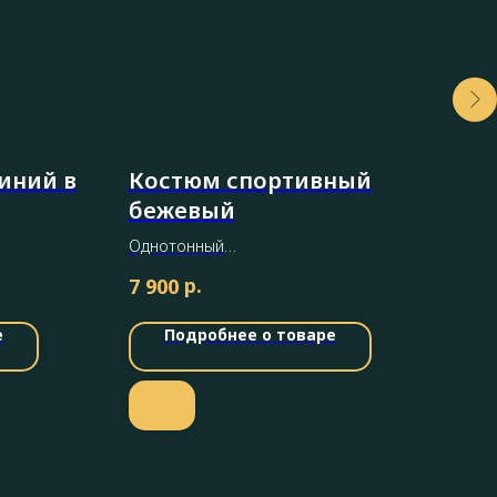
иний в
Костюм спортивный
Ко
бежевый
ко
Однотонный
(пид
(футболка + штаны на завязках)
р.
7 900
28 
цвет: бежевый
е
Подробнее о товаре