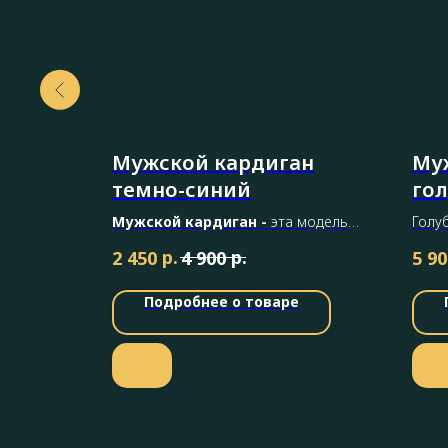
Мужской кардиган
Му
темно-синий
го
Мужской кардиган -
эта модель
Голу
выполнена в темно-синем оттенке и
р.
р.
2 450
4 900
5 90
имеет фактурную вязку, придающую
образу глубину и стиль.
Подробнее о товаре