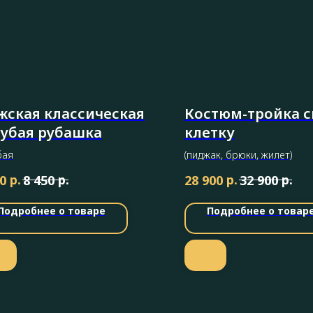
жская классическая
Костюм-тройка с
лубая рубашка
клетку
бая
(пиджак, брюки, жилет)
р.
р.
р.
р.
0
8 450
28 900
32 900
Подробнее о товаре
Подробнее о товар