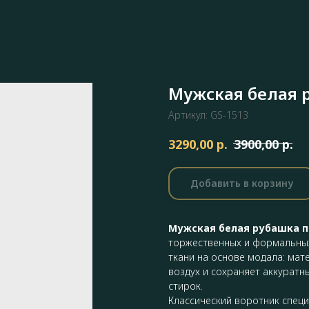
Мужская белая р
Артикул:
GS-1513
р.
р.
3290,00
3900,00
Добавить в корзину
Мужская белая рубашка п
торжественных и формальных
ткани на основе модала: мат
воздух и сохраняет аккуратн
стирок.
Классический воротник спец