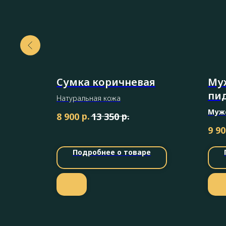
Сумка коричневая
Му
нная
пи
Натуральная кожа
Муж
р.
р.
8 900
13 350
стил
9 90
совр
Подробнее о товаре