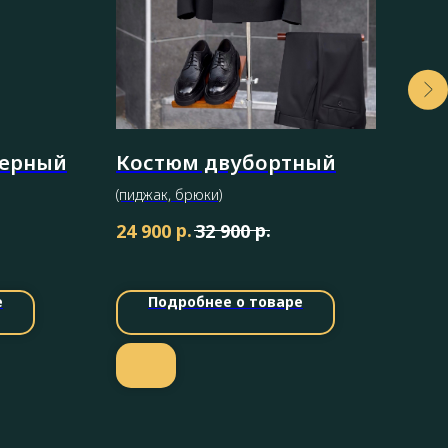
черный
Костюм двубортный
Ov
(пиджак, брюки)
(пид
р.
р.
24 900
32 900
12 
е
Подробнее о товаре