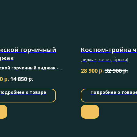
жской горчичный
Костюм-тройка 
джак
(пиджак, жилет, брюки)
ской горчичный пиджак
-
р.
р.
28 900
32 900
ьный акцент в гардеробе
р.
р.
0
14 850
еменного мужчины.
Подробнее о товаре
Подробнее о товар