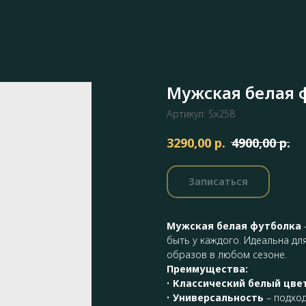
Мужская белая 
Артикул:
Sx258
р.
р.
3290,00
4900,00
Записаться
Мужская белая футболка
быть у каждого. Идеальна дл
образов в любом сезоне.
Преимущества:
•
Классический белый цве
•
Универсальность
– подход