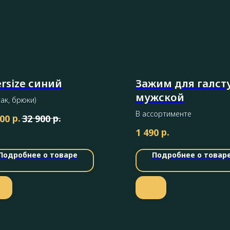
rsize синий
Зажим для галст
мужской
ак, брюки)
В ассортименте
р.
р.
900
32 900
р.
1 490
Подробнее о товаре
Подробнее о товар