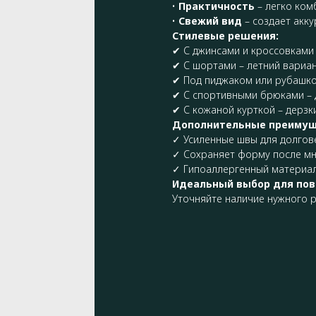
•
Практичность
– легко ком
•
Свежий вид
– создает акк
Стилевые решения:
✔ С джинсами и кроссовками 
✔ С шортами – летний вариа
✔ Под пиджаком или рубашкой
✔ С спортивными брюками – 
✔ С кожаной курткой – дерзк
Дополнительные преимущ
✓ Усиленные швы для долгов
✓ Сохраняет форму после мн
✓ Гипоаллергенный материа
Идеальный выбор для пов
Уточняйте наличие нужного р