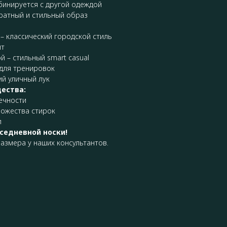
бинируется с другой одеждой
уратный и стильный образ
– классический городской стиль
нт
 – стильный smart casual
для тренировок
ий уличный лук
ества:
ечности
ожества стирок
л
седневной носки!
азмера у наших консультантов.