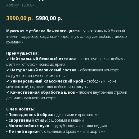
Артикул:
Т23004
р.
р.
3990,00
5980,00
Мужская футболка бежевого цвета
– универсальный базовый
элемент гардероба, создающий идеальную основу для любых стилевых
сочетаний.
Преимущества:
✔
Нейтральный бежевый оттенок
– легко сочетается с любыми
цветами, от классических до ярких
✔
Натуральный хлопковый состав
– обеспечивает комфорт,
воздухопроницаемость и мягкость
✔
Универсальный классический крой
– свободный, но не
мешковатый, подходит для любого типа фигуры
✔
Качественная обработка швов
– плоские внутренние строчки
для максимального комфорта
С чем носить?
▪
Повседневный образ:
с джинсами и кроссовками
▪
Спортивный стиль:
с шортами и кедами
▪
Многослойные луки:
под рубашку, жилет или пиджак
▪
Летний вариант:
с льняными брюками или шортами