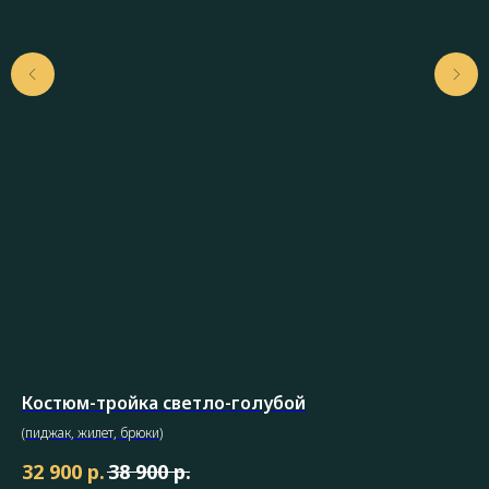
Костюм-тройка светло-голубой
Бр
(пиджак, жилет, брюки)
Муж
Доб
р.
р.
32 900
38 900
99