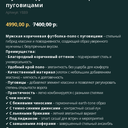
пуговицами
Артикул:
Y889
р.
р.
4990,00
7400,00
Мужская коричневая футболка-поло с пуговицами
– стильный
гибрид классики и повседневности, создающий образ уверенного
мужчины с безупречным вкусом.
Преимущества:
•
Благородный коричневый оттенок
– подчеркивает стиль и
универсальность
•
Удобный крой поло
– элегантность без ущерба для комфорта
•
Качественный материал
(хлопок с небольшим добавлением
эластана) – мягкость и долговечность
•
Пуговицы
– добавляют элемент классики и позволяют регулировать
степень открытости ворота
•
Практичность
– легко комбинируется с разными стилями
С чем носить:
✔
С бежевыми чиносами
– гармоничный earth-tone образ
✔
С темно-синими джинсами
– контрастный casual-лук
✔
С льняными брюками
– летний элегантный вариант
✔
Под пиджаком
– smart casual для встреч и мероприятий
✔
С замшевыми лоферами
– завершенный стильный ансамбль