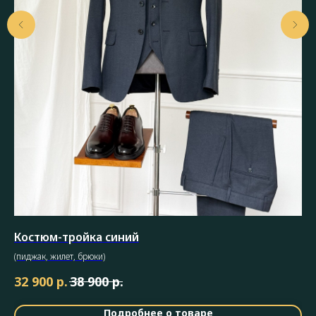
Костюм-тройка синий
Му
(пиджак, жилет, брюки)
В а
р.
р.
32 900
38 900
1 
Подробнее о товаре