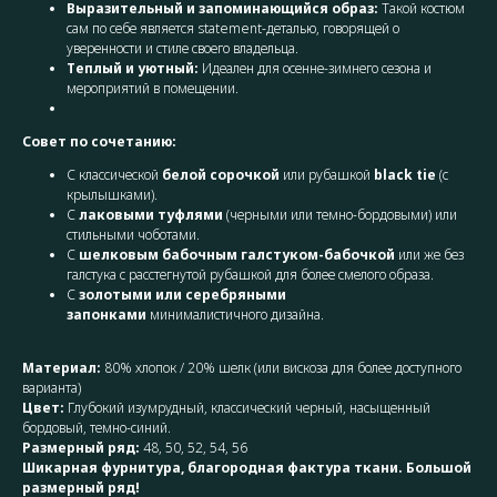
Выразительный и запоминающийся образ:
Такой костюм
сам по себе является statement-деталью, говорящей о
уверенности и стиле своего владельца.
Теплый и уютный:
Идеален для осенне-зимнего сезона и
мероприятий в помещении.
Совет по сочетанию:
С классической
белой сорочкой
или рубашкой
black tie
(с
крылышками).
С
лаковыми туфлями
(черными или темно-бордовыми) или
стильными чоботами.
С
шелковым бабочным галстуком-бабочкой
или же без
галстука с расстегнутой рубашкой для более смелого образа.
С
золотыми или серебряными
запонками
минималистичного дизайна.
Материал:
80% хлопок / 20% шелк (или вискоза для более доступного
варианта)
Цвет:
Глубокий изумрудный, классический черный, насыщенный
бордовый, темно-синий.
Размерный ряд:
48, 50, 52, 54, 56
Шикарная фурнитура, благородная фактура ткани. Большой
размерный ряд!