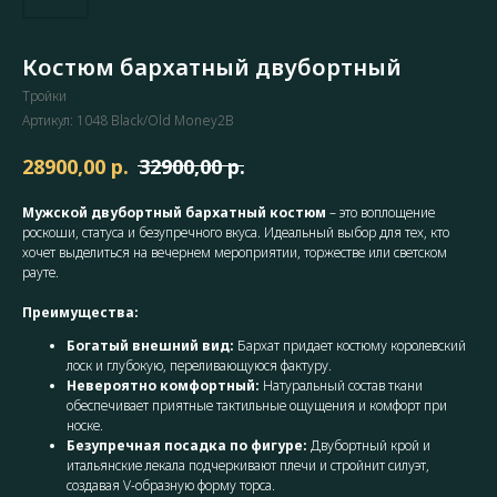
Костюм бархатный двубортный
Тройки
Артикул:
1048 Black/Old Money2B
р.
р.
28900,00
32900,00
Мужской двубортный бархатный костюм
– это воплощение
роскоши, статуса и безупречного вкуса. Идеальный выбор для тех, кто
хочет выделиться на вечернем мероприятии, торжестве или светском
рауте.
Преимущества:
Богатый внешний вид:
Бархат придает костюму королевский
лоск и глубокую, переливающуюся фактуру.
Невероятно комфортный:
Натуральный состав ткани
обеспечивает приятные тактильные ощущения и комфорт при
носке.
Безупречная посадка по фигуре:
Двубортный крой и
итальянские лекала подчеркивают плечи и стройнит силуэт,
создавая V-образную форму торса.