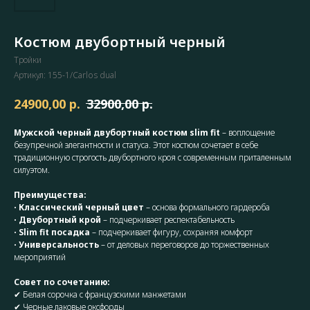
Костюм двубортный черный
Тройки
Артикул:
155-1/Carlos dual
р.
р.
24900,00
32900,00
Мужской черный двубортный костюм slim fit
– воплощение
безупречной элегантности и статуса. Этот костюм сочетает в себе
традиционную строгость двубортного кроя с современным приталенным
силуэтом.
Преимущества:
•
Классический черный цвет
– основа формального гардероба
•
Двубортный крой
– подчеркивает респектабельность
•
Slim fit посадка
– подчеркивает фигуру, сохраняя комфорт
•
Универсальность
– от деловых переговоров до торжественных
мероприятий
Совет по сочетанию:
✔ Белая сорочка с французскими манжетами
✔ Черные лаковые оксфорды