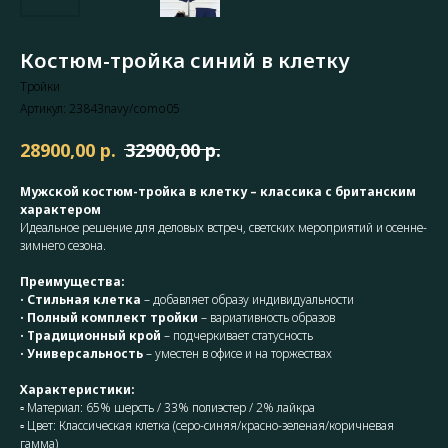
Костюм-тройка синий в клетку
Тройки
Артикул:
23843navy/como05
р.
р.
28900,00
32900,00
Мужской костюм-тройка в клетку – классика с британским
характером
Идеальное решение для деловых встреч, светских мероприятий и осенне-
зимнего сезона.
Преимущества:
•
Стильная клетка
– добавляет образу индивидуальности
•
Полный комплект тройки
– вариативность образов
•
Традиционный крой
– подчеркивает статусность
•
Универсальность
– уместен в офисе и на торжествах
Характеристики:
▫ Материал: 65% шерсть / 33% полиэстер / 2% лайкра
▫ Цвет: Классическая клетка (серо-синяя/красно-зеленая/коричневая
гамма)