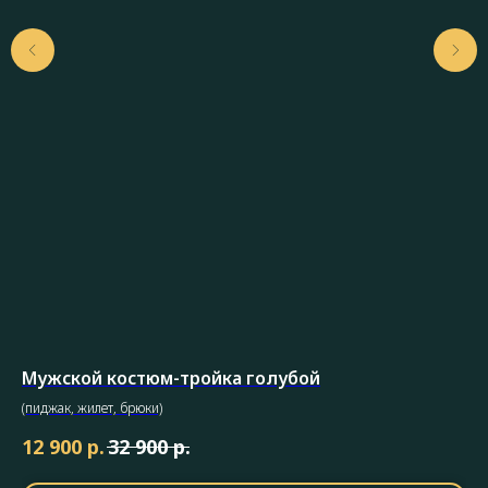
Мужской костюм-тройка голубой
К
(пиджак, жилет, брюки)
Му
р.
р.
12 900
32 900
7 