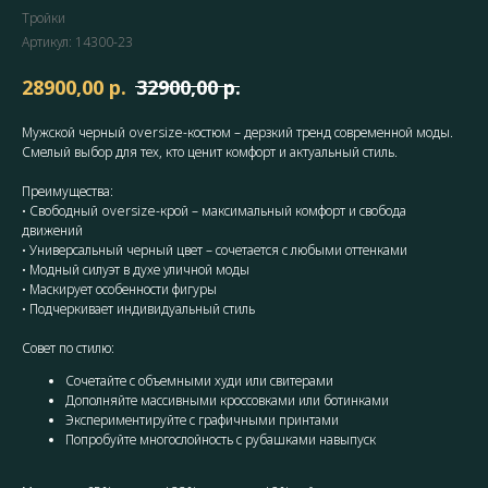
Тройки
Артикул:
14300-23
р.
р.
28900,00
32900,00
Мужской черный oversize-костюм – дерзкий тренд современной моды.
Смелый выбор для тех, кто ценит комфорт и актуальный стиль.
Преимущества:
• Свободный oversize-крой – максимальный комфорт и свобода
движений
• Универсальный черный цвет – сочетается с любыми оттенками
• Модный силуэт в духе уличной моды
• Маскирует особенности фигуры
• Подчеркивает индивидуальный стиль
Совет по стилю:
Сочетайте с объемными худи или свитерами
Дополняйте массивными кроссовками или ботинками
Экспериментируйте с графичными принтами
Попробуйте многослойность с рубашками навыпуск