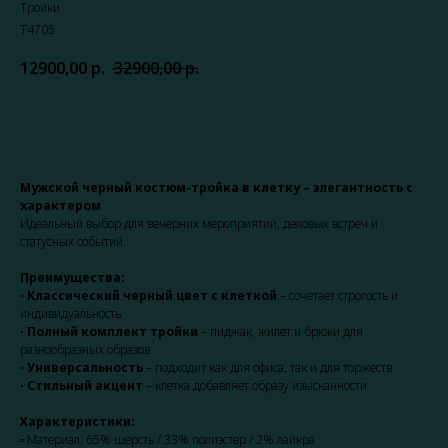
Тройки
T4705
12900,00
р.
32900,00
р.
Записаться
Мужской черный костюм-тройка в клетку – элегантность с
характером
Идеальный выбор для вечерних мероприятий, деловых встреч и
статусных событий.
Преимущества:
•
Классический черный цвет с клеткой
– сочетает строгость и
индивидуальность
•
Полный комплект тройки
– пиджак, жилет и брюки для
разнообразных образов
•
Универсальность
– подходит как для офиса, так и для торжеств
•
Стильный акцент
– клетка добавляет образу изысканности
Характеристики:
▫ Материал: 65% шерсть / 33% полиэстер / 2% лайкра