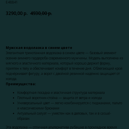
E48841
3290,00
р.
4930,00
р.
Записаться
Мужская водолазка в синем цвете
Элегантная трикотажная водолазка в синем цвете — базовый элемент
осенне-зимнего гардероба современного мужчины. Модель выполнена из
мягкого и эластичного материала, который хорошо держит форму,
приятен к телу и обеспечивает комфорт в течение дня. Облегающий крой
подчёркивает фигуру, а ворот с двойной резинкой надёжно защищает от
холода.
Преимущества:
Комфортная посадка и эластичная структура материала
Плотный воротник-стойка — защита от ветра и холода
Универсальный цвет — легко комбинируется с пиджаками, пальто
и классическими брюками
Актуальный силуэт — уместен как в деловых, так и в casual-
образах
Эта водолазка — отличная альтернатива рубашке в прохладное время