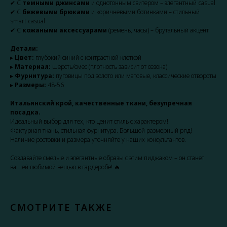
✔ С
темными джинсами
и однотонным свитером – элегантный casual
✔ С
бежевыми брюками
и коричневыми ботинками – стильный
smart casual
✔ С
кожаными аксессуарами
(ремень, часы) – брутальный акцент
Детали:
▸
Цвет:
глубокий синий с контрастной клеткой
▸
Материал:
шерсть/смес (плотность зависит от сезона)
▸
Фурнитура:
пуговицы под золото или матовые, классические отвороты
▸
Размеры:
48-56
Итальянский крой, качественные ткани, безупречная
посадка.
Идеальный выбор для тех, кто ценит стиль с характером!
Фактурная ткань, стильная фурнитура. Большой размерный ряд!
Наличие ростовки и размера уточняйте у наших консультантов.
Создавайте смелые и элегантные образы с этим пиджаком – он станет
вашей любимой вещью в гардеробе! 🔥
СМОТРИТЕ ТАКЖЕ