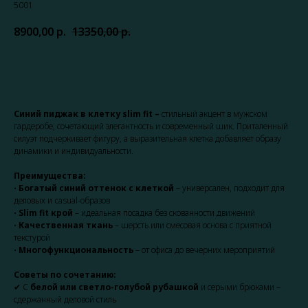
5001
8900,00
р.
13350,00
р.
Записаться
Синий пиджак в клетку slim fit –
стильный акцент в мужском
гардеробе, сочетающий элегантность и современный шик.
Приталенный
силуэт подчеркивает фигуру, а выразительная клетка добавляет образу
динамики и индивидуальности.
Преимущества:
•
Богатый синий оттенок с клеткой
– универсален, подходит для
деловых и casual-образов
•
Slim fit крой
– идеальная посадка без скованности движений
•
Качественная ткань
– шерсть или смесовая основа с приятной
текстурой
•
Многофункциональность
– от офиса до вечерних мероприятий
Советы по сочетанию:
✔ С
белой или светло-голубой рубашкой
и серыми брюками –
сдержанный деловой стиль