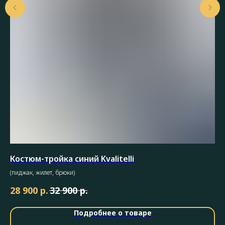
Костюм-тройка синий Kvalitelli
Де
(пиджак, жилет, брюки)
На
Уд
р.
р.
28 900
32 900
9 
Ст
Подробнее о товаре