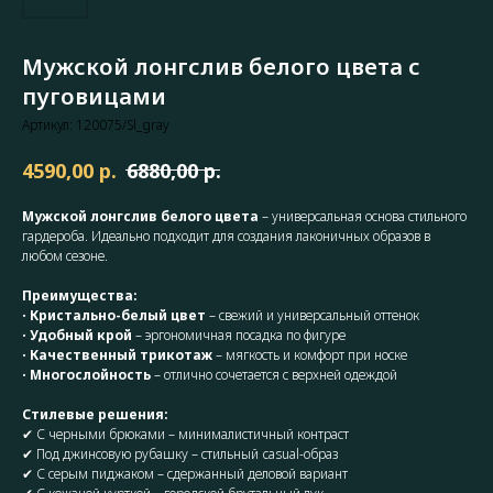
Мужской лонгслив белого цвета с
пуговицами
Артикул:
120075/Sl_gray
р.
р.
4590,00
6880,00
Мужской лонгслив белого цвета
– универсальная основа стильного
гардероба. Идеально подходит для создания лаконичных образов в
любом сезоне.
Преимущества:
•
Кристально-белый цвет
– свежий и универсальный оттенок
•
Удобный крой
– эргономичная посадка по фигуре
•
Качественный трикотаж
– мягкость и комфорт при носке
•
Многослойность
– отлично сочетается с верхней одеждой
Стилевые решения:
✔ С черными брюками – минималистичный контраст
✔ Под джинсовую рубашку – стильный casual-образ
✔ С серым пиджаком – сдержанный деловой вариант