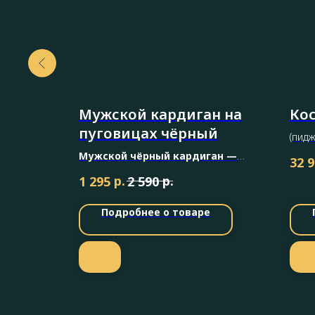
Мужской кардиган на
Кос
пуговицах чёрный
(пидж
Мужской чёрный кардиган —
32 
универсальный элемент гардероба,
р.
р.
1 295
2 590
который легко впишется как в
деловой образ, так и в повседневный
Подробнее о товаре
стиль.