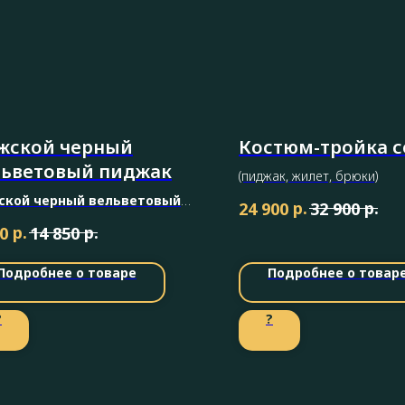
жской черный
Костюм-тройка 
льветовый пиджак
(пиджак, жилет, брюки)
ской черный вельветовый
р.
р.
24 900
32 900
ак -
приталенный силуэт
р.
р.
0
14 850
еркивает фигуру, а мягкий
вет добавляет образу
Подробнее о товаре
Подробнее о товар
ородной текстуры.
?
?