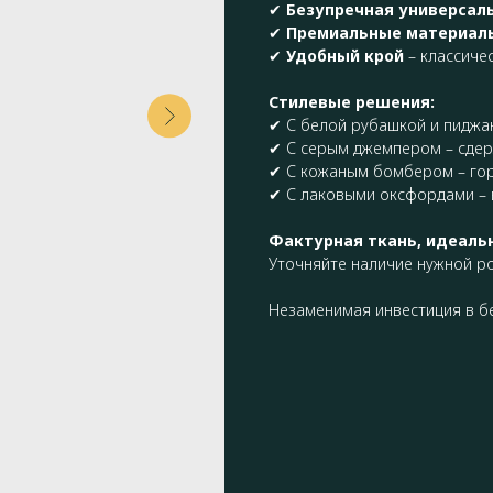
✔
Безупречная универсал
✔
Премиальные материал
✔
Удобный крой
– классичес
Стилевые решения:
✔ С белой рубашкой и пиджа
✔ С серым джемпером – сдер
✔ С кожаным бомбером – гор
✔ С лаковыми оксфордами –
Фактурная ткань, идеальн
Уточняйте наличие нужной ро
Незаменимая инвестиция в б