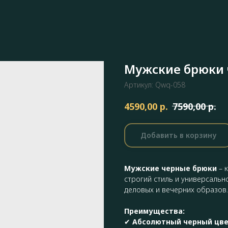
Мужские брюки
Артикул:
Qwq-058
р.
р.
4590,00
7590,00
Добавить в корзину
Мужские черные брюки
– 
строгий стиль и универсальн
деловых и вечерних образов.
Преимущества:
✔
Абсолютный черный цв