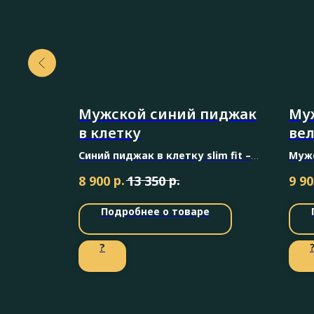
Мужской синий пиджак
Му
в клетку
ве
Синий пиджак в клетку slim fit –
Муж
стильный акцент в мужском
пидж
р.
р.
8 900
13 350
9 90
гардеробе, сочетающий
подч
элегантность и современный шик.
вель
Подробнее о товаре
благ
?