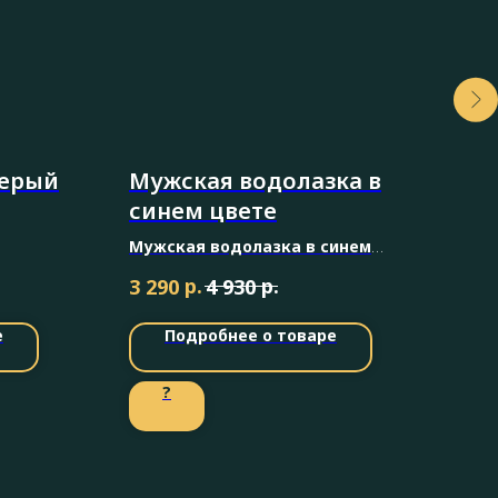
серый
Мужская водолазка в
За
синем цвете
му
Мужская водолазка в синем
В ас
цвете -
это элегантная трикотажная
р.
р.
3 290
4 930
1 4
водолазка — базовый элемент
осенне-зимнего гардероба
е
Подробнее о товаре
современного мужчины.
?