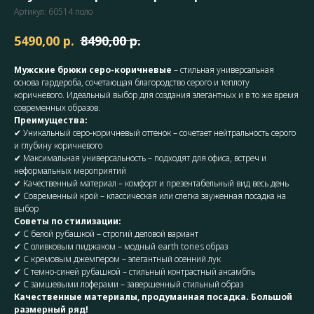
Артикул:
60514 поло
р.
р.
5490,00
8490,00
Мужские брюки серо-коричневые
– стильная универсальная
основа гардероба, сочетающая благородство серого и теплоту
коричневого. Идеальный выбор для создания элегантных и в то же время
современных образов.
Преимущества:
✔ Уникальный серо-коричневый оттенок – сочетает нейтральность серого
и глубину коричневого
✔ Максимальная универсальность – подходят для офиса, встреч и
неформальных мероприятий
✔ Качественный материал – комфорт и презентабельный вид весь день
✔ Современный крой – классическая или слегка зауженная посадка на
выбор
Советы по стилизации:
✔ С белой рубашкой – строгий деловой вариант
✔ С оливковым пиджаком – модный earth tones образ
✔ С кремовым джемпером – элегантный осенний лук
✔ С темно-синей рубашкой – стильный контрастный ансамбль
✔ С замшевыми лоферами – завершенный стильный образ
Качественные материалы, продуманная посадка. Большой
размерный ряд!