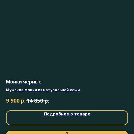
Монки чёрные
Л
Мужские монки из натуральной кожи
Му
р.
р.
9 900
14 850
8 
Подробнее о товаре
?