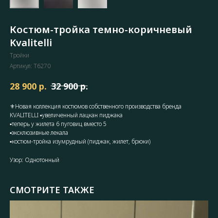
Костюм-тройка темно-коричневый
Kvalitelli
Тройки
Артикул:
T6270
р.
р.
28 900
32 900
⚜️Новая коллекция костюмов собственного производства бренда
KVALITELLI ▪️увеличенный лацкан пиджака
▪️теперь у жилета 6 пуговиц вместо 5
▪️эксклюзивные лекала
▪️костюм-тройка изумрудный (пиджак, жилет, брюки)
Узор: Однотонный
СМОТРИТЕ ТАКЖЕ