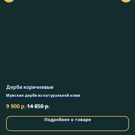
Дерби коричневые
Мо
Мужские дерби из натуральной кожи
Му
р.
р.
9 900
14 850
9 
Подробнее о товаре