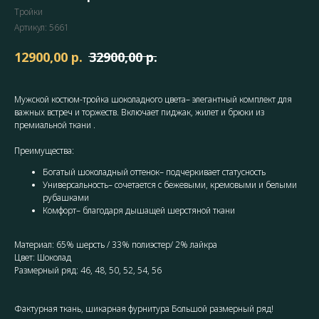
Тройки
Артикул:
5661
р.
р.
12900,00
32900,00
Мужской костюм-тройка шоколадного цвета– элегантный комплект для
важных встреч и торжеств. Включает пиджак, жилет и брюки из
премиальной ткани .
Преимущества:
Богатый шоколадный оттенок– подчеркивает статусность
Универсальность– сочетается с бежевыми, кремовыми и белыми
рубашками
Комфорт– благодаря дышащей шерстяной ткани
Материал: 65% шерсть / 33% полиэстер/ 2% лайкра
Цвет: Шоколад
Размерный ряд: 46, 48, 50, 52, 54, 56
Фактурная ткань, шикарная фурнитура Большой размерный ряд!