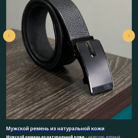
Мужской ремень из натуральной кожи
Ко
Мужской ремень из натуральной кожи
– аксессуар, который
(пи