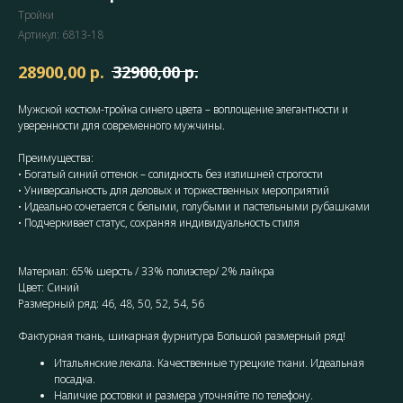
Тройки
Артикул:
6813-18
р.
р.
28900,00
32900,00
Мужской костюм-тройка синего цвета – воплощение элегантности и
уверенности для современного мужчины.
Преимущества:
• Богатый синий оттенок – солидность без излишней строгости
• Универсальность для деловых и торжественных мероприятий
• Идеально сочетается с белыми, голубыми и пастельными рубашками
• Подчеркивает статус, сохраняя индивидуальность стиля
Материал: 65% шерсть / 33% полиэстер/ 2% лайкра
Цвет: Синий
Размерный ряд: 46, 48, 50, 52, 54, 56
Фактурная ткань, шикарная фурнитура Большой размерный ряд!
Итальянские лекала. Качественные турецкие ткани. Идеальная
посадка.
Наличие ростовки и размера уточняйте по телефону.