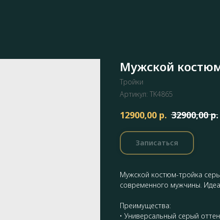
Мужской костюм
Тройки
Артикул:
TK4865
р.
р.
12900,00
32900,00
Записаться
Мужской костюм-тройка серы
современного мужчины. Идеа
Преимущества:
• Универсальный серый оттен