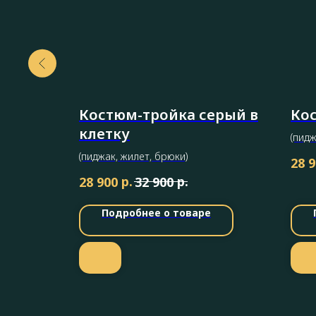
 клетку
Костюм-тройка серый в
Ко
клетку
(пидж
(пиджак, жилет, брюки)
28 
р.
р.
28 900
32 900
Подробнее о товаре