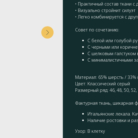
• Практичный состав ткани с
• Визуально стройнит силуэт
• Легко комбинируется с дру
Совет по сочетанию:
С белой или голубой р
С черными или коричн
С шелковым галстуком 
С минималистичными з
Материал: 65% шерсть / 33% 
Цвет: Классический серый
Размерный ряд: 46, 48, 50, 52, 
Фактурная ткань, шикарная 
Итальянские лекала. Ка
Наличие ростовки и ра
Узор: В клетку