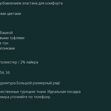
 добавлением эластана для комфорта
гими цветами
убашкой
евыми туфлями
в тон
апонками
полиэстер / 2% лайкра
54, 56
фурнитура Большой размерный ряд!
чественные турецкие ткани. Идеальная посадка.
змера уточняйте по телефону.