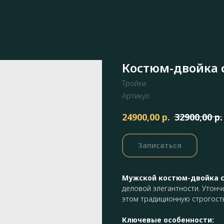
Костюм-двойка 
Тройки
Артикул:
р.
р.
24900,00
32900,00
Записаться
Мужской костюм-двойка се
деловой элегантности. Утонч
этом традиционную строгост
Ключевые особенности: