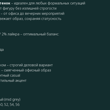
тенок
– идеален для любых формальных ситуаций
т фигуру без излишней строгости
– от офиса до вечерних мероприятий
вежает образ, сохраняя статусность
/ 2% лайкра – оптимальный баланс:
да
ком – строгий деловой вариант
 – смягченный офисный образ
нтный casual
стильный акцент
й (mid grey)
0, 52, 54, 56