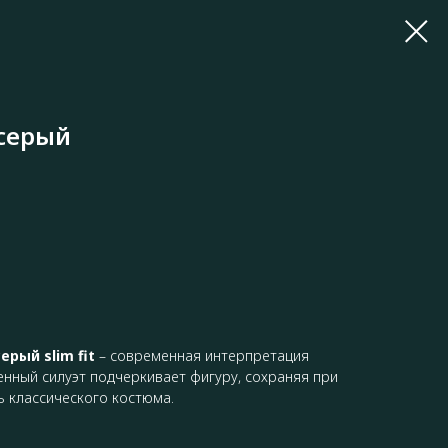
серый
рый slim fit
– современная интерпретация
енный силуэт подчеркивает фигуру, сохраняя при
ь классического костюма.