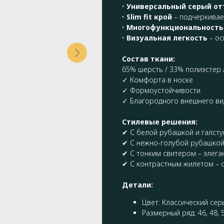
•
Универсальный серый от
•
Slim fit крой
– подчеркивае
•
Многофункциональность
•
Визуальная легкость
– ос
Состав ткани:
65% шерсть / 33% полиэстер 
✓ Комфорта в носке
✓ Формоустойчивости
✓ Благородного внешнего ви
Стилевые решения:
✔ С белой рубашкой и галсту
✔ С нежно-голубой рубашкой
✔ С тонким свитером – элега
✔ С контрастным жилетом – 
Детали:
Цвет: Классический серы
Размерный ряд: 46, 48, 5