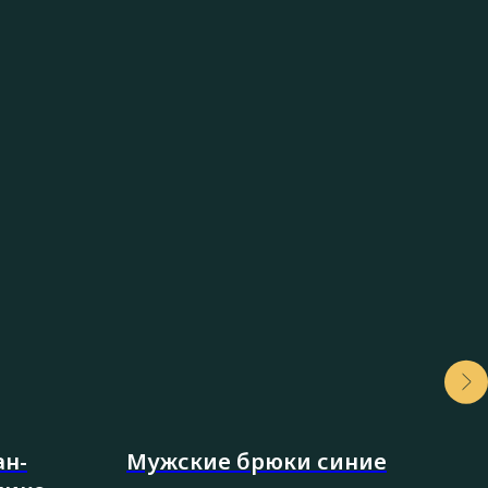
ан-
Мужские брюки синие
Бр