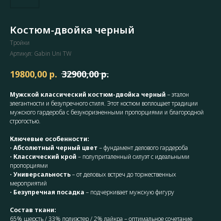
Костюм-двойка черный
Тройки
Артикул:
Gabin Uni TW
р.
р.
19800,00
32900,00
Мужской классический костюм-двойка черный
– эталон
элегантности и безупречного стиля. Этот костюм воплощает традиции
мужского гардероба с безукоризненными пропорциями и благородной
строгостью.
Ключевые особенности:
•
Абсолютный черный цвет
– фундамент делового гардероба
•
Классический крой
– полуприталенный силуэт с идеальными
пропорциями
•
Универсальность
– от деловых встреч до торжественных
мероприятий
•
Безупречная посадка
– подчеркивает мужскую фигуру
Состав ткани:
65% шерсть / 33% полиэстер / 2% лайкра – оптимальное сочетание