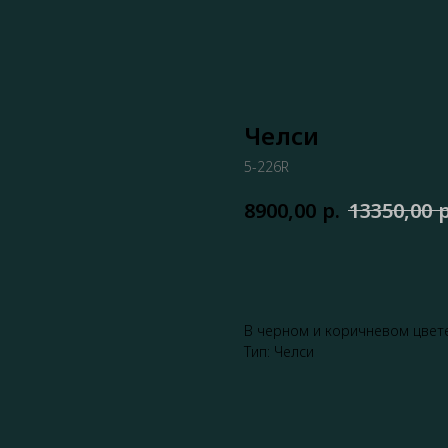
Челси
5-226R
р.
р
8900,00
13350,00
Записаться
В черном и коричневом цвет
Тип: Челси