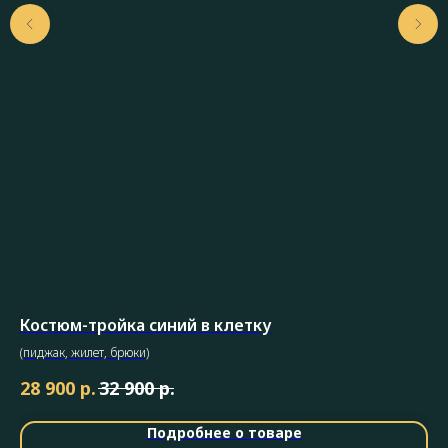
Костюм-тройка синий в клетку
Му
(пиджак, жилет, брюки)
Му
гар
р.
р.
28 900
32 900
4 
соз
Подробнее о товаре