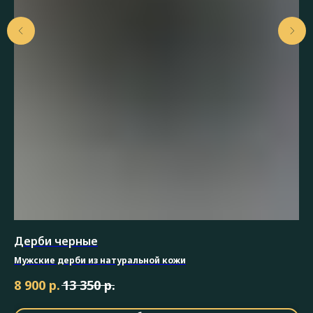
Дерби черные
Ко
Мужские дерби из натуральной кожи
(пи
р.
р.
8 900
13 350
28