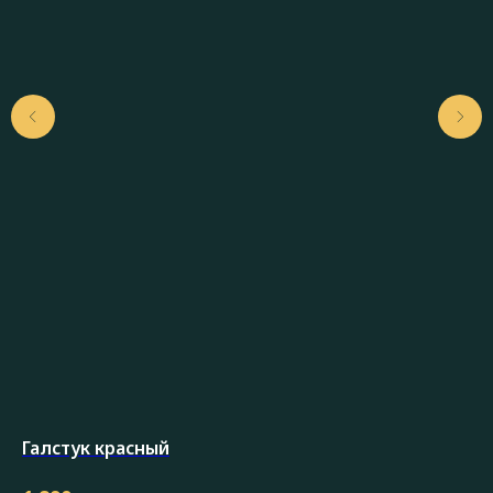
Галстук красный
Ко
(пи