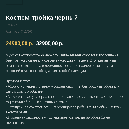
Костюм-тройка черный
Тройки
Артикул:
K12750
р.
р.
24900,00
32900,00
Мужской костюм-тройка черного цвета– вечная классика и воплощение
безупречного стиля для современного джентльмена. Этот элегантный
комплект создает образ сдержанной роскоши, подчеркивая статус и
хороший вкус своего обладателя в любой ситуации.
Преимущества:
• Абсолютно черный оттенок – создает строгий и благородный образ для
самых важных событий
• Максимальная универсальность – идеален для деловых встреч, вечерних
мероприятий и торжественных случаев
• Безупречная сочетаемость – гармонирует с рубашками любых цветов и
аксессуарами
•Визуальная стройность – подчеркивает силуэт, делая образ более
элегантным